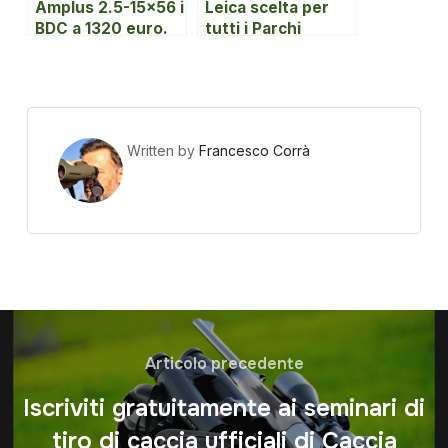
Amplus 2.5-15×56 i
Leica scelta per
BDC a 1320 euro.
tutti i Parchi
Smetti di sognare
Nazionali italiani.
un Leica!
Written by
Francesco Corrà
Articolo precedente
Iscriviti gratuitamente ai seminari di
tiro di caccia ufficiali di Caccia