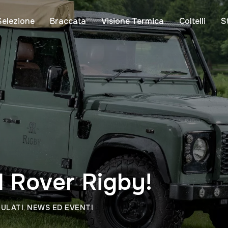
Selezione
Braccata
Visione Termica
Coltelli
S
d Rover Rigby!
ULATI
,
NEWS ED EVENTI