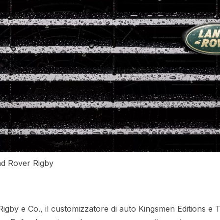
and Rover Rigby
igby e Co., il customizzatore di auto Kingsmen Editions e 