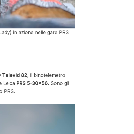
Lady) in azione nelle gare PRS
 Televid 82
, il binotelemetro
le Leica
PRS 5-30×56
. Sono gli
po PRS.