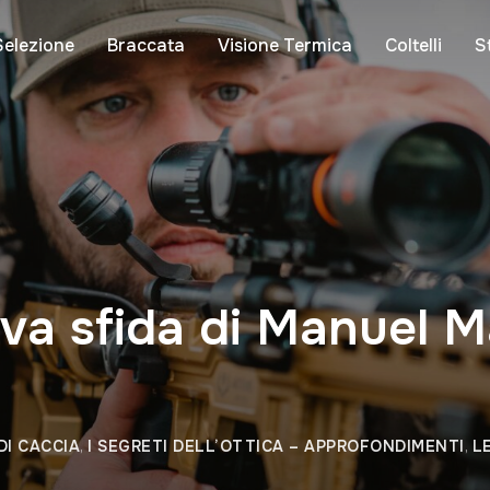
Selezione
Braccata
Visione Termica
Coltelli
S
ova sfida di Manuel 
DI CACCIA
,
I SEGRETI DELL’OTTICA – APPROFONDIMENTI
,
L