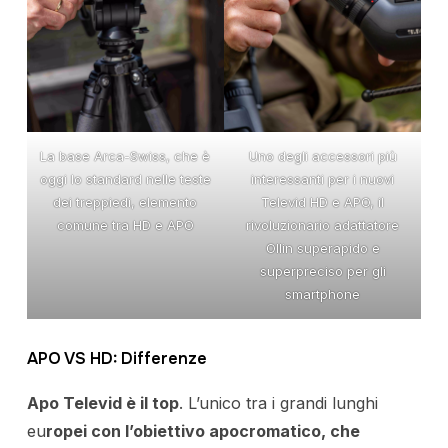
La base Arca-Swiss, che è
Uno degli accessori più
oggi lo standard nelle teste
interessanti per i nuovi
dei treppiedi, elemento
Televid HD e APO, il
comune tra HD e APO
rivoluzionario adattatore
Ollin superapido e
superpreciso per gli
smartphone
APO VS HD: Differenze
Apo Televid è il top
. L’unico tra i grandi lunghi
eu
ropei con l’obiettivo apocromatico, che