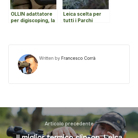
OLLIN adattatore
Leica scelta per
per digiscoping, la
tutti i Parchi
soluzione
Nazionali italiani.
definitiva.
Written by
Francesco Corrà
Articolo precedente
Il miglior termico clip-on. Leica