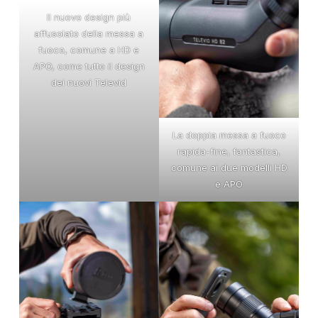
Il nuovo design più
affusolato della messa a
fuoco, comune a HD e
APO, come tutto il design
dei nuovi Televid
La doppia messa a fuoco
rapida-fine, fantastica,
comune ai due modelli HD
e APO