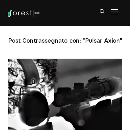
APRI/C
Post Contrassegnato con: "Pulsar Axion"