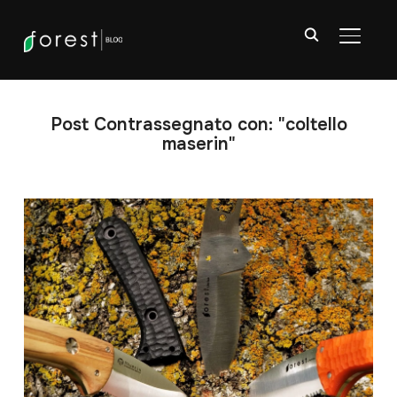
APRI/C
Post Contrassegnato con: "coltello
maserin"