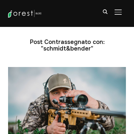
APRI/C
Post Contrassegnato con:
"schmidt&bender"