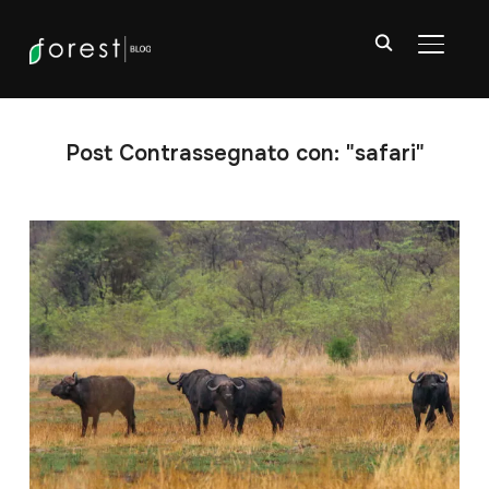
APRI/C
Post Contrassegnato con: "safari"