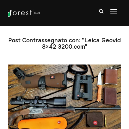
APRI/C
Post Contrassegnato con: "Leica Geovid
8×42 3200.com"