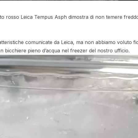
unto rosso Leica Tempus Asph dimostra di non temere fredd
atteristiche comunicate da Leica, ma non abbiamo voluto f
 bicchiere pieno d’acqua nel freezer del nostro ufficio.