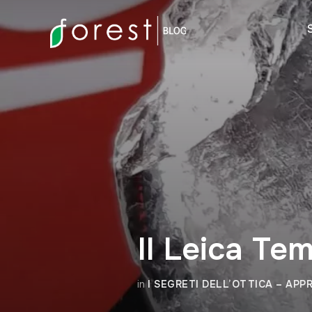
Il Leica T
in
I SEGRETI DELL’OTTICA – AP