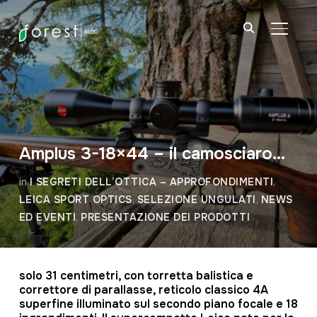
APRI/C
Amplus 3-18×44 – il camosciaro…
in
I SEGRETI DELL’OTTICA – APPROFONDIMENTI
,
LEICA SPORT OPTICS
,
SELEZIONE UNGULATI
,
NEWS
ED EVENTI
,
PRESENTAZIONE DEI PRODOTTI
solo 31 centimetri, con torretta balistica e
correttore di parallasse, reticolo classico 4A
superfine illuminato sul secondo piano focale e 18