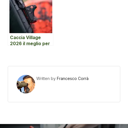
8×32
Caccia Village
2026 il meglio per
la caccia: 15 motivi
irresistibili per
venire a trovarci in
fiera!
Written by
Francesco Corrà