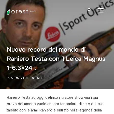
APRI/C
Nuovo record del mondo di
Raniero Testa con il Leica Magnus
1-6.3×24 !
in
NEWS ED EVENTI
Raniero Testa ad oggi definito il tiratore show-man più
bravo del mondo vuole ancora far parlare di se e del suo
talento con le armi. Raniero è entrato nella legenda della