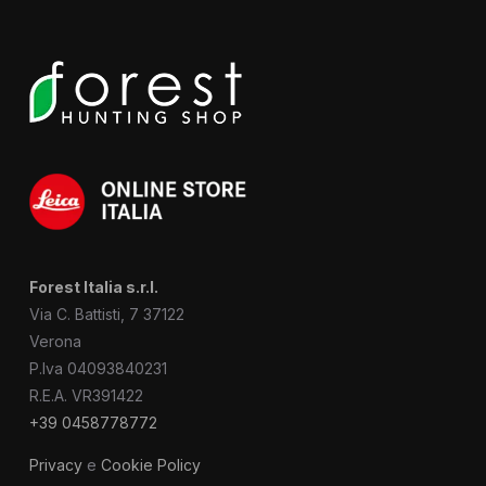
Forest Italia s.r.l.
Via C. Battisti, 7 37122
Verona
P.Iva 04093840231
R.E.A. VR391422
+39 0458778772
Privacy
e
Cookie Policy